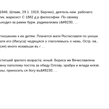
6, Шлаве, 29.1. 1919, Берлин), деятель нем. рабочего
тик, марксист. С 1882 д р философии. По своему
ыходил за рамки бурж. радикализма с&#8230; …
тношению к ее детям: Плачется мати Ростиславля по уноши
ати его (Иисуса) чюдящяся о глаголемыхъ о немь. Остр. ев.,
осия) много искавъши въ г …
остигший зрелого возраста; юный: Бориса же Вячеславлича
лену паполому постла за обиду Олгову, храбра и млада князя.
Аны, приносить ся богу въ&#8230; …