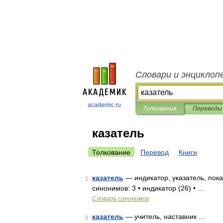
Словари и энциклоп
academic.ru
Толкования
Переводы
казатель
Толкование
Перевод
Книги
казатель
— индикатор, указатель, пока
1
синонимов: 3 • индикатор (26) • …
Словарь синонимов
казатель
— учитель, наставник …
2