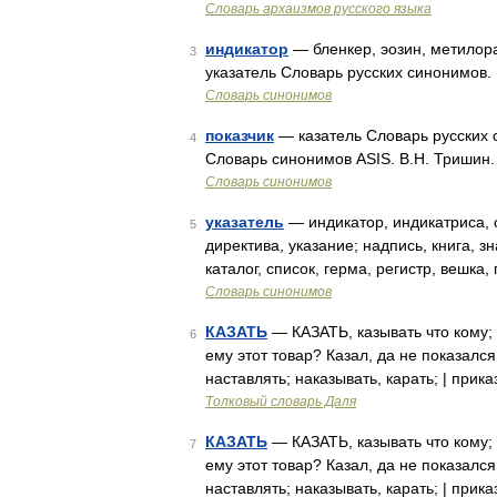
Cловарь архаизмов русского языка
индикатор
— бленкер, эозин, метилора
3
указатель Словарь русских синонимов. 
Словарь синонимов
показчик
— казатель Словарь русских си
4
Словарь синонимов ASIS. В.Н. Тришин.
Словарь синонимов
указатель
— индикатор, индикатриса, о
5
директива, указание; надпись, книга, зн
каталог, список, герма, регистр, вешк
Словарь синонимов
КАЗАТЬ
— КАЗАТЬ, казывать что кому; 
6
ему этот товар? Казал, да не показался.
наставлять; наказывать, карать; | прик
Толковый словарь Даля
КАЗАТЬ
— КАЗАТЬ, казывать что кому; 
7
ему этот товар? Казал, да не показался.
наставлять; наказывать, карать; | прик