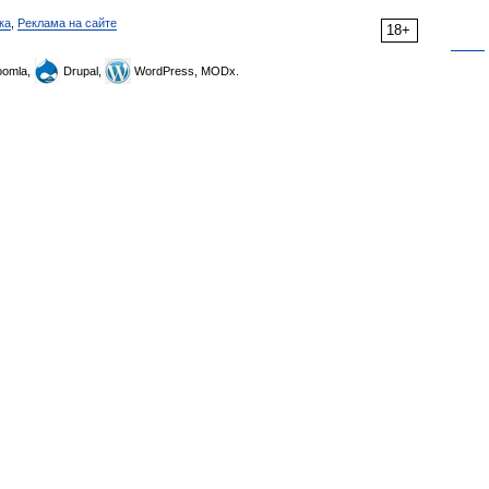
ка
,
Реклама на сайте
18+
omla,
Drupal,
WordPress, MODx.