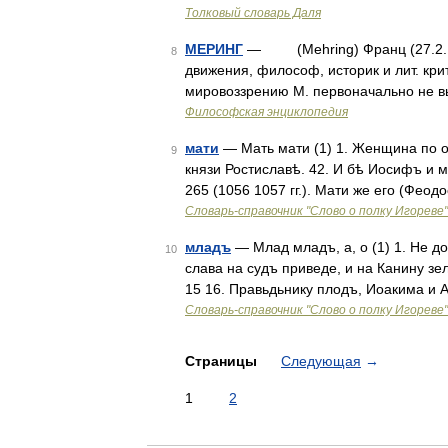
Толковый словарь Даля
МЕРИНГ
— (Mehring) Франц (27.2.184
8
движения, философ, историк и лит. кри
мировоззрению М. первоначально не в
Философская энциклопедия
мати
— Мать мати (1) 1. Женщина по о
9
князи Ростиславѣ. 42. И бѣ Иосифъ и м
265 (1056 1057 гг.). Мати же его (Феод
Словарь-справочник "Слово о полку Игореве"
младъ
— Млад младъ, а, о (1) 1. Не д
10
слава на судъ приведе, и на Канину зе
15 16. Правьдьнику плодъ, Иоакима и 
Словарь-справочник "Слово о полку Игореве"
Страницы
Следующая
→
1
2