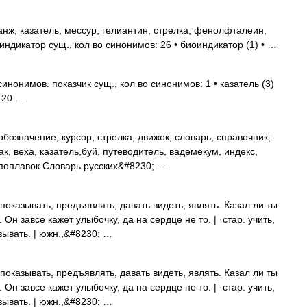
нж, казатель, мессур, гелиантин, стрелка, фенолфталеин,
индикатор сущ., кол во синонимов: 26 • биоиндикатор (1) • …
нонимов. показчик сущ., кол во синонимов: 1 • казатель (3)
 20 …
бозначение; курсор, стрелка, движок; словарь, справочник;
ак, веха, казатель,буй, путеводитель, вадемекум, индекс,
а, поплавок Словарь русских&#8230; …
показывать, предъявлять, давать видеть, являть. Казал ли ты
 Он завсе кажет улыбочку, да на сердце не то. | ·стар. учить,
азывать. | южн.,&#8230; …
показывать, предъявлять, давать видеть, являть. Казал ли ты
 Он завсе кажет улыбочку, да на сердце не то. | ·стар. учить,
азывать. | южн.,&#8230; …