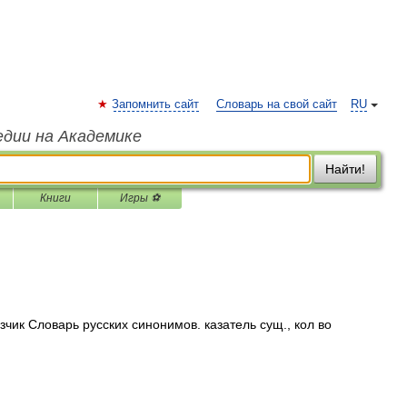
Запомнить сайт
Словарь на свой сайт
RU
едии на Академике
Найти!
Книги
Игры ⚽
зчик Словарь русских синонимов. казатель сущ., кол во